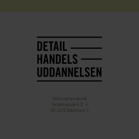
Uddannelsesnævnet
Vesterbrogade 6 D, 4
DK-1620 København V