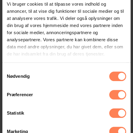
Vi bruger cookies til at tilpasse vores indhold og
at få sat nyt batteri i et ur. Den slags klarer min
annoncer, til at vise dig funktioner til sociale medier og til
far. Der er endda dem, der får kredit. Ligesom
at analysere vores trafik. Vi deler også oplysninger om
da mine bedste- og oldeforældre havde 'kontra-
din brug af vores hjemmeside med vores partnere inden
bøger'. Vi fik tilføjet tankstation i 2016, men
for sociale medier, annonceringspartnere og
det er faktisk ikke nyt. Min far fik en
analysepartnere. Vores partnere kan kombinere disse
benzinstander sat op i 1980. Så en del af det
data med andre oplysninger, du har givet dem, eller som
de har indsamlet fra din brug af deres tjenester.
med 'udvikling', er faktisk noget, der går i ring.
Mange af de samme ting dukker op på nye
Samtykkevalg
måder.
Nødvendig
- Derfor er jeg med vilje noget gammeldags. Vi
er helst på fornavn med alle kunder, og vi vil
Præferencer
yde en service, der er en tak bedre end hos
konkurrenterne. Hvis der er tid, hjælper vi med
Statistik
at pakke varer, og hvis en kunde har meget at
slæbe på, hjælper vi med at få det ud i bilen.
Marketing