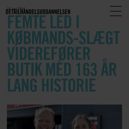
10. juni 2024
FEMTE LED I
KØBMANDS-SLÆGT
VIDEREFØRER
BUTIK MED 163 ÅR
LANG HISTORIE