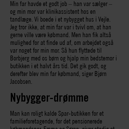
Min far havde et godt job – han var sælger –
og min mor var klinikassistent hos en
tandlæge. Vi boede i et nybygget hus i Vejle.
Jeg tror ikke, at min far var i tvivl om, at han
gerne ville være købmand. Men han fik altså
mulighed for at finde ud af, om arbejdet også
var noget for min mor. Så hun flyttede til
Borbjerg med os børn og hjalp min bedstemor i
butikken i et halvt års tid. Det gik godt, og
derefter blev min far købmand, siger Bjørn
Jacobsen.
Nybygger-drømme
Man kan roligt kalde Spar-butikken for et
familieforetagende, for det pensionerede
købmandspar, Emma og Søren, giver stadig et