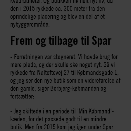
kvadratmeter. Og butikken fik helt nyt liv, da
den i 2015 rykkede ca. 300 meter fra den
oprindelige placering og blev en del af et
nybyggerområde.
Frem og tilbage til Spar
- Forretningen var stagneret. Vi havde brug for
mere plads, og der skulle ske noget nyt. Så vi
rykkede fra Naltoftevej 27 til Købmandsgade 1,
og jeg ser den nye butik som en videreførelse af
den gamle, siger Borbjerg-købmanden og
fortsætter:
- Jeg skiftede i en periode til 'Min Købmand'-
kæden, for det passede godt til en mindre
butik. Men fra 2015 kom jeg igen under Spar.