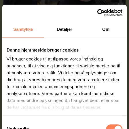
Samtykke
Detaljer
Om
Denne hjemmeside bruger cookies
Vi bruger cookies til at tilpasse vores indhold og
Karoline fulgte sin mavefornemmelse: Blev
annoncer, til at vise dig funktioner til sociale medier og til
at analysere vores trafik. Vi deler også oplysninger om
selvstændig købmand som 23-årig
din brug af vores hjemmeside med vores partnere inden
for sociale medier, annonceringspartnere og
Allerede som barn vidste Karoline, hvad hun ville. Hun legede
analysepartnere. Vores partnere kan kombinere disse
købmand på børneværelset og drømte om en dag at få sin egen
data med andre oplysninger, du har givet dem, eller som
butik. I dag, som 27-årig, er den drøm blevet til virkelighed.
de har indsamlet fra din brug af deres tjenester.
Se nyhed
Samtykkevalg
Nødvendig