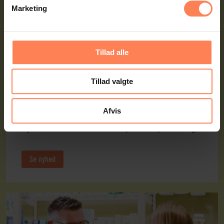
Marketing
Tillad alle
Tillad valgte
Find dit speciale i detail
Afvis
Salgsassistent, digital handel, blomsterdekoratør og fire andre
veje ind i detail. Find ud af, hvilket speciale der passer til dig.
Se nyhed