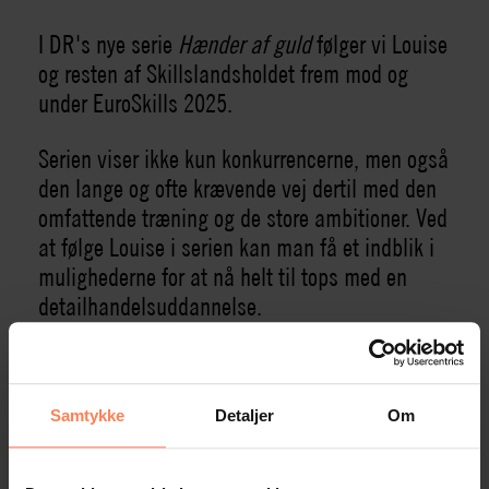
I DR's nye serie
Hænder af guld
følger vi Louise
og resten af Skillslandsholdet frem mod og
under EuroSkills 2025.
Serien viser ikke kun konkurrencerne, men også
den lange og ofte krævende vej dertil med den
omfattende træning og de store ambitioner. Ved
at følge Louise i serien kan man få et indblik i
mulighederne for at nå helt til tops med en
detailhandelsuddannelse.
Hænder af guld
består af tre afsnit og kan ses
på DRTV.
Samtykke
Detaljer
Om
Se
Hænder af guld
på DRTV