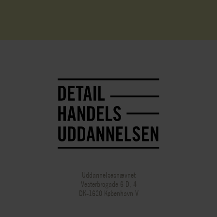
Uddannelsesnævnet
Vesterbrogade 6 D, 4
DK-1620 København V